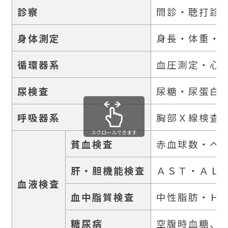
診察
問診・聴打診
身体測定
身長・体重・
循環器系
血圧測定・心
尿検査
尿糖・尿蛋白
呼吸器系
胸部Ｘ線検査（
スクロールできます
貧血検査
赤血球数・ヘ
肝・胆機能検査
ＡＳＴ・ＡＬ
血液検査
血中脂質検査
中性脂肪・Ｈ
糖尿病
空腹時血糖、Hb