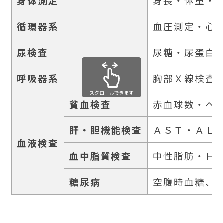
身体測定
身長・体重・
循環器系
血圧測定・心
尿検査
尿糖・尿蛋白
呼吸器系
胸部Ｘ線検査（
スクロールできます
貧血検査
赤血球数・ヘ
肝・胆機能検査
ＡＳＴ・ＡＬ
血液検査
血中脂質検査
中性脂肪・Ｈ
糖尿病
空腹時血糖、Hb