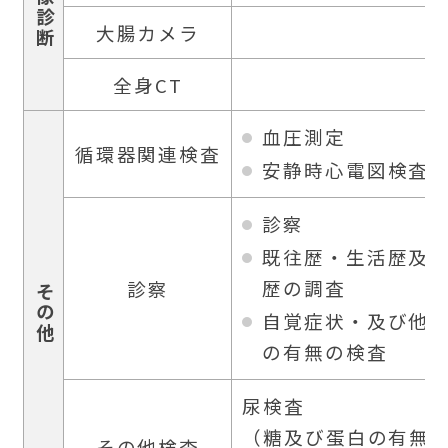
画像診断
大腸カメラ
全身CT
血圧測定
循環器関連検査
安静時心電図検査
診察
既往歴・生活歴及
歴の調査
診察
その他
自覚症状・及び他
の有無の検査
尿検査
（糖及び蛋白の有無
その他検査