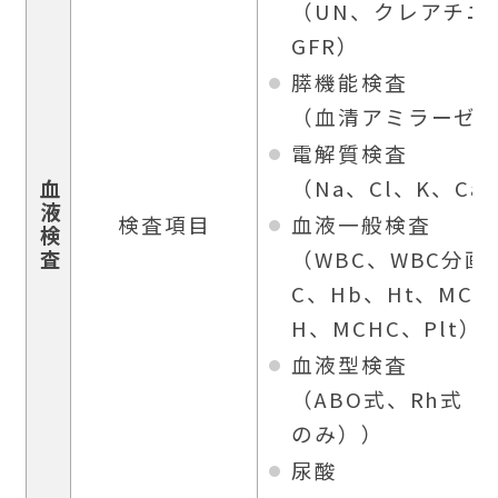
（UN、クレアチニ
GFR）
膵機能検査
（血清アミラーゼ
電解質検査
（Na、Cl、K、Ca
血液検査
検査項目
血液一般検査
（WBC、WBC分画
C、Hb、Ht、MCV
H、MCHC、Plt）
血液型検査
（ABO式、Rh式（
のみ））
尿酸